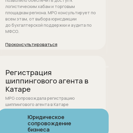
позволило обеспечить доступ к
логистическим хабам и торговым
площадкам региона. MPG консультирует по
всем этам, от выбора юрисдикции
до бухгалтерской поддержки и аудита по
МФСО.
Проконсультироваться
Помощь в открытии
корпоративных счетов
Регистрация
в ведущих банках
шиппингового агента в
Катаре
MPG сопровождала регистрацию
шиппингового агента в Катаре
Проконсультироваться
для международной производственной
Юридическое
группы. В рамках проекта была создана
сопровождение
новая компания, получена профильная
бизнеса
лицензия и организован запуск