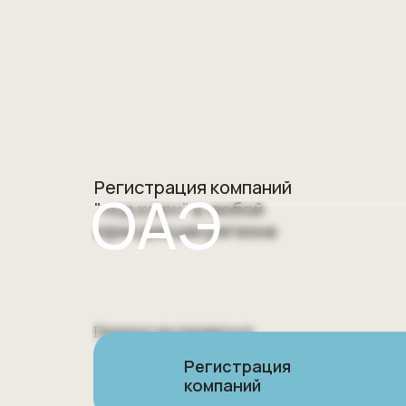
Регистрация компаний
ОАЭ
"под ключ" в любой
юрисдикции региона
Проконсультироваться
Регистрация
компаний