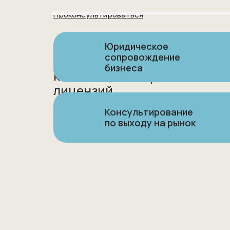
Проконсультироваться
Сложности
Юридическое
сопровождение
с регистрацией
бизнеса
компании и получением
лицензий
Консультирование
по выходу на рынок