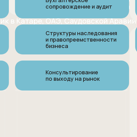
сков и сло
Бухгалтерское
сопровождение и аудит
Проконсультироваться
к в Катаре, ОАЭ, Саудовской Аравии 
Структуры наследования
Получить консультацию
и правопреемственности
бизнеса
Консультирование
по выходу на рынок