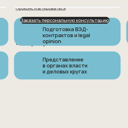
Проконсультироваться
Заказать персональную консультацию
Непонимание местного
Подготовка ВЭД-
законодательства
контрактов и legal
и бюрократии
opinion
Представление
в органах власти
и деловых кругах