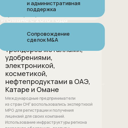
жностей
и административная
в стране.
поддержка
Проконсультироваться
и Омане с 2018 года
Сопровождение
сделок M&A
Регистрация компаний-
трейдеров металлами,
удобрениями,
электроникой,
косметикой,
нефтепродуктами в ОАЭ,
Катаре и Омане
Международные предприниматели
из стран СНГ воспользовались экспертизой
MPG для регистрации и получения
лицензий для своих компаний.
Использование инфраструктуры региона