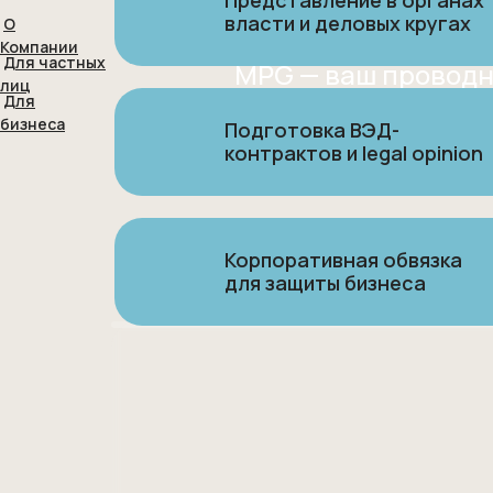
без ри
Представление в органах
власти и деловых кругах
О
Компании
Для частных
MPG — ваш проводни
лиц
Для
бизнеса
Подготовка ВЭД-
контрактов и legal opinion
Корпоративная обвязка
для защиты бизнеса