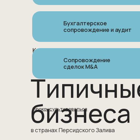
Бухгалтерское
сопровождение и аудит
Контакты с лицами
принимающими решения
Сопровождение
и потенциальными
сделок M&A
бизнес-партнерами
Типичны
бизнеса
Проконсультироваться
в странах Персидского Залива