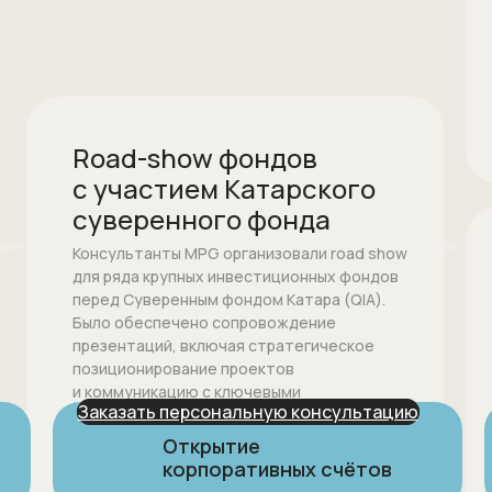
Road-show фондов
с участием Катарского
суверенного фонда
Полное юридическое
сопровождение
Консультанты MPG организовали road show
и защита вашего бизнеса
для ряда крупных инвестиционных фондов
перед Суверенным фондом Катара (QIA).
Было обеспечено сопровождение
презентаций, включая стратегическое
позиционирование проектов
и коммуникацию с ключевыми
Проконсультироваться
Заказать персональную консультацию
представителями QIA. Благодаря
поддержке MPG, фонды успешно донесли
Открытие
свои предложения до суверенного
корпоративных счётов
инвестора и установили перспективные