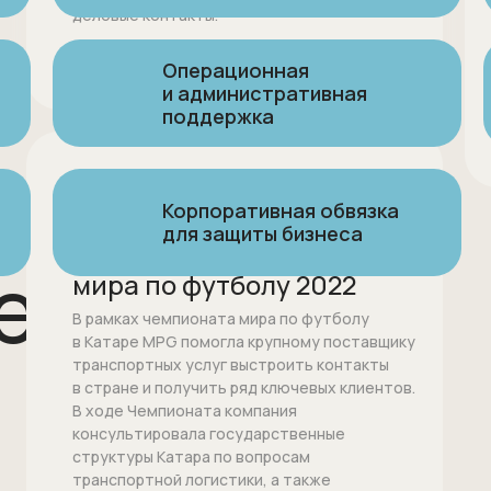
деловые контакты.
Операционная
Проконсультироваться
и административная
поддержка
Адаптация бизнес-процессов
GR-поддержка
и стратегий под местные
Корпоративная обвязка
транспортной компании
условия
для защиты бизнеса
в рамках Чемпионата
е вызовы
мира по футболу 2022
В рамках чемпионата мира по футболу
в Катаре MPG помогла крупному поставщику
Проконсультироваться
транспортных услуг выстроить контакты
в стране и получить ряд ключевых клиентов.
В ходе Чемпионата компания
консультировала государственные
структуры Катара по вопросам
транспортной логистики, а также