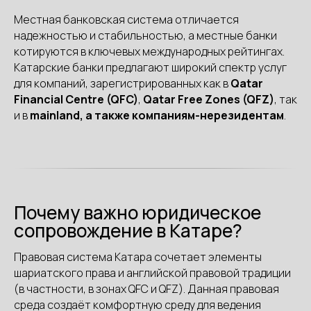
Местная банковская система отличается
надежностью и стабильностью, а местные банки
котируются в ключевых международных рейтингах.
Катарские банки предлагают широкий спектр услуг
для компаний, зарегистрированных как в
Qatar
Financial Centre (QFC)
,
Qatar Free Zones (QFZ)
, так
и в
mainland, а также компаниям-нерезидентам
.
Почему важно юридическое
сопровождение в Катаре?
Правовая система Катара сочетает элементы
шариатского права и английской правовой традиции
(в частности, в зонах QFC и QFZ). Данная правовая
среда создаёт комфортную среду для ведения