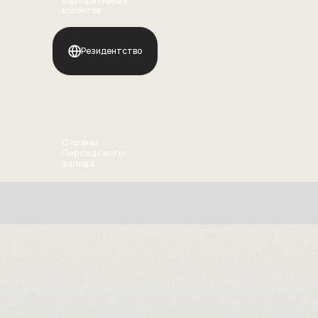
корпоративных
Сопровождение сделок M&A
клиентов
Консультирование по выходу
на рынок
Представление в органах власти и деловых
кругах
Резидентство
ОАЭ
Регистрация компаний
Открытие корпоративных счётов
Страны
Персидского
Юридическое сопровождение бизнеса
залива
Бухгалтерское сопровождение и аудит
Операционная и административная поддержка
Подготовка ВЭД-контрактов и legal opinion
Сопровождение сделок M&A
Корпоративная обвязка для защиты бизнеса
Оман