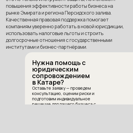
повышения эффективности работы бизнеса на
рынке Эмирата и региона Персидского залива.
Качественная правовая поддержка помогает
компаниям уверенно работать в новой юрисдикции,
использовать налоговые льготы и строить
долгосрочные отношения с государственными
институтами и бизнес-партнёрами.
Нужна помощь с
юридическим
сопровождением
8 лет успешной работы
в Персидском заливе
в Катаре?
Оставьте заявку — проведем
консультацию, оценим риски и
Получить консультацию
подготовим индивидуальное
решение для вашего бизнеса с
учетом всех требований
юрисдикции.
Для Бизнеса
Катар