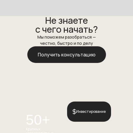
Не знаете
Регистрация компаний
с чего начать?
Открытие корпоративных счётов
Юридическое сопровождение
Мы поможем разобраться —
бизнеса
Бухгалтерское сопровождение и аудит
честно, быстро и по делу
Операционная и административная поддержка
Получить консультацию
Подготовка ВЭД-контрактов и legal opinion
Сопровождение сделок M&A
Консультирование по выходу на рынок
Корпоративная обвязка для защиты бизнеса
Саудовская Аравия
Инвестирование
50+
Юридическое сопровождение бизнеса
Подготовка ВЭД-контрактов и legal opinion
Крупных