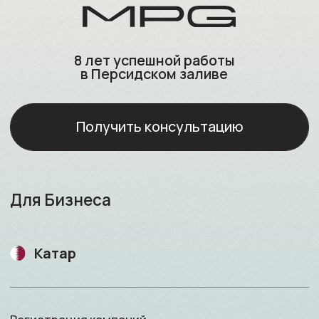
Регистрация компаний
Открытие корпоративных счётов
Юридическое сопровождение бизнеса
Бухгалтерское сопровождение и аудит
Операционная и административная поддержка
Подготовка ВЭД-контрактов и legal opinion
Сопровождение сделок M&A
Проконсультироваться
Консультирование по выходу на рынок
Представление в органах власти и деловых
кругах
Для Частных лиц
Катар
Открытие личных счётов и private banking
Финансовое сопровождение