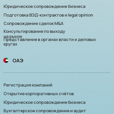
Финансовое сопровождение
Подбор актива для приобретения или продажи
Консультирование по инвестициям
Оман
Открытие личных счётов и private banking
Финансовое сопровождение
Подбор актива для приобретения или продажи
Консультирование
по инвестициям
Получение резидентского статуса
MPG — Mideast Policy Group
©2025
info@mpg.qa
Все права защищены