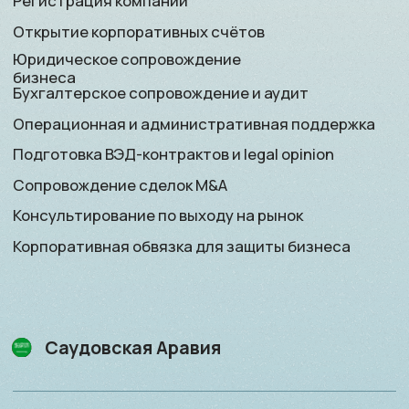
Подбор актива для приобретения или продажи
Сопровождение в приобретении
недвижимости для Золотой визы
Получение резидентского статуса
Наследственное и налоговое планирование
Консультирование по инвестициям
Саудовская Аравия
Открытие личных счётов и private banking
Финансовое сопровождение
Подбор актива для приобретения или продажи
Консультирование по инвестициям
ОАЭ
Открытие личных счётов и private banking