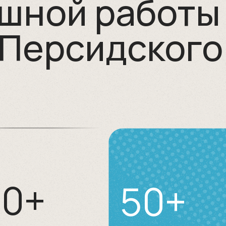
ешной работы
 Персидского
00+
50+