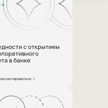
удности с открытием
рпоративного
ета в банке
онсультироваться