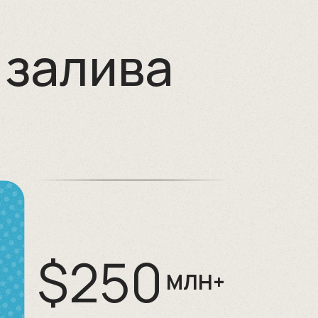
 залива
$250
МЛН+