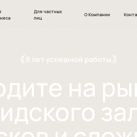
я
Для частных
О Компании
Конт
знеса
лиц
8 лет успешной работы
одите на р
идского з
сков и сло