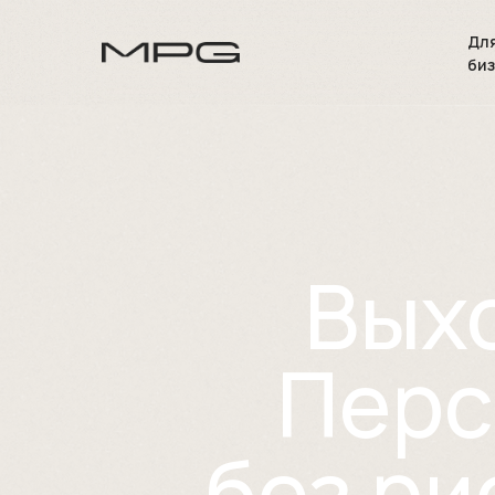
Дл
би
Вых
Перс
без ри