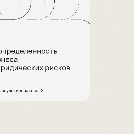
определенность
знеса
юридических рисков
онсультироваться