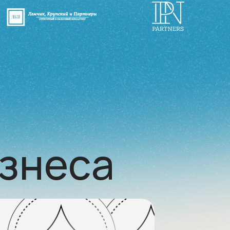
знеса