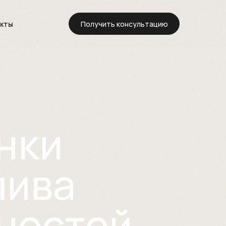
Получить консультацию
акты
ынки
алива
жностей