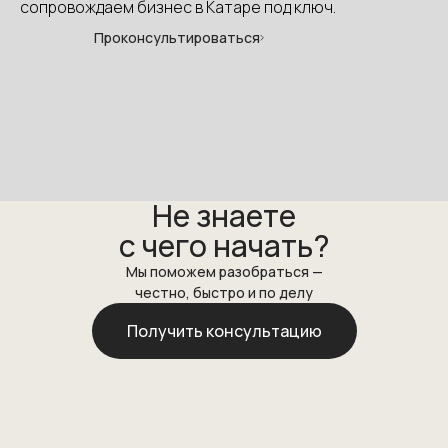
сопровождаем бизнес в Катаре под ключ.
Проконсультироваться
Для Бизнеса
Катар
Регистрация компаний
Открытие корпоративных счётов
Не знаете
Юридическое сопровождение
бизнеса
с чего начать?
Бухгалтерское сопровождение и аудит
Операционная и административная поддержка
Мы поможем разобраться —
Подготовка ВЭД-контрактов и legal opinion
честно, быстро и по делу
Сопровождение сделок M&A
Получить консультацию
Консультирование по выходу на рынок
Корпоративная обвязка для защиты бизнеса
Саудовская Аравия