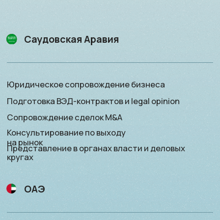
ОАЭ
Открытие личных счётов и private banking
Финансовое сопровождение
Подбор актива для приобретения или продажи
Консультирование по инвестициям
Оман
Открытие личных счётов и private banking
Финансовое сопровождение
Подбор актива для приобретения или продажи
Консультирование
по инвестициям
Получение резидентского статуса