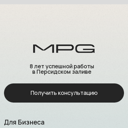
Оман
Регистрация компаний
Открытие корпоративных счётов
Юридическое сопровождение бизнеса
Бухгалтерское сопровождение и аудит
Операционная и административная поддержка
Подготовка ВЭД-контрактов и legal opinion
Сопровождение сделок M&A
Консультирование по выходу на рынок
Представление в органах власти и деловых
кругах
Для Частных лиц
Катар