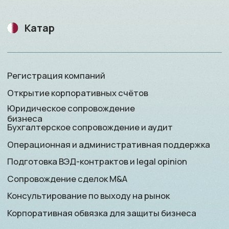
Открытие личных счётов и private banking
Финансовое сопровождение
Подбор актива для приобретения или продажи
Сопровождение в приобретении
недвижимости для Золотой визы
Получение резидентского статуса
Наследственное и налоговое планирование
Консультирование по инвестициям
Саудовская Аравия
Открытие личных счётов и private banking
Финансовое сопровождение
Подбор актива для приобретения или продажи
Консультирование по инвестициям