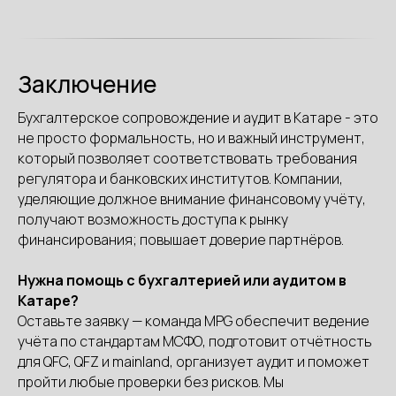
Заключение
Бухгалтерское сопровождение и аудит в Катаре - это
не просто формальность, но и важный инструмент,
который позволяет соответствовать требования
регулятора и банковских институтов. Компании,
уделяющие должное внимание финансовому учёту,
получают возможность доступа к рынку
финансирования; повышает доверие партнёров.
Нужна помощь с бухгалтерией или аудитом в
Катаре?
8 лет успешной работы
Оставьте заявку — команда MPG обеспечит ведение
в Персидском заливе
учёта по стандартам МСФО, подготовит отчётность
для QFC, QFZ и mainland, организует аудит и поможет
Получить консультацию
пройти любые проверки без рисков. Мы