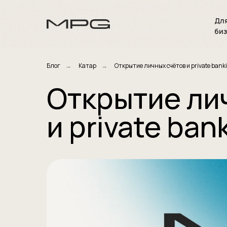
Дл
би
Блог
→
Катар
→
Открытие личных счётов и private bank
Открытие ли
и private ban