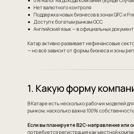
0% налог на доходы компаний (в ряде случа
Нет валютного контроля
Поддержка новых бизнесов в зонах QFC и Fr
Доступ к богатым рынкам GCC
Английский язык — в официальных документ
Катар активно развивает нефинансовые сектор
— но всё зависит от формы бизнеса и зоны ре
1. Какую форму компан
В Катаре есть несколько рабочих моделей для
рынком, насколько важна 100% собственность,
Если вы планируете B2C-направление или 
потребуется регистрация как местной компани