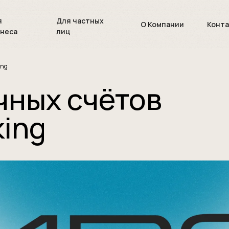
я
Для частных
О Компании
Конт
знеса
лиц
ing
чных счётов
king