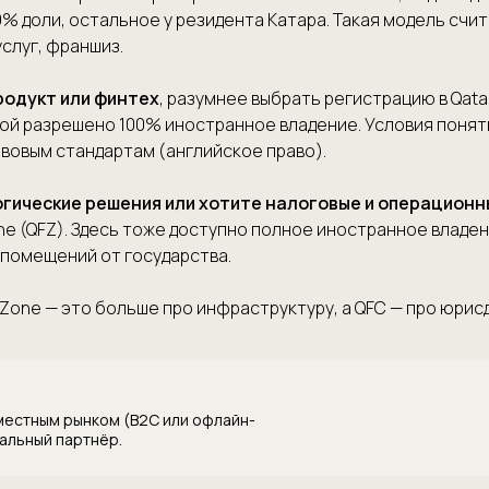
% доли, остальное у резидента Катара. Такая модель счи
слуг, франшиз.
продукт или финтех
, разумнее выбрать регистрацию в Qatar
орой разрешено 100% иностранное владение. Условия поня
авовым стандартам (английское право).
огические решения или хотите налоговые и операционн
one (QFZ). Здесь тоже доступно полное иностранное владе
 помещений от государства.
e Zone — это больше про инфраструктуру, а QFC — про юрис
 местным рынком (B2C или офлайн-
кальный партнёр.