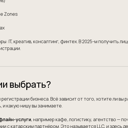
ев)
ee Zones
ах
ы: IT, креатив, консалтинг, финтех. В 2025-м получить л
гистрации.
ии выбрать?
 регистрации бизнеса. Всё зависит от того, хотите ли вы 
 и какую нишу вы занимаете.
офлайн-услуги
, например кафе, логистику, агентство — по
и с катарским партнёром. Это называется LLC, и здесь д