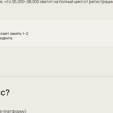
, что $5,000–$8,000 хватит на полный цикл от регистраци
может занять 1–2
идента.
сс?
ne платформу)