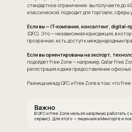
стандартное ограничение: вы получаете до 49
классической, подходит для торговли, сферы у
Если вы — IT-компания, консалтинг, digital-
(QFC). Это — независимая юрисдикция, в кот
прозрачная, есть доступ к международным пр
Если вы ориентированы на экспорт, технол
подойдёт Free Zone — например, Qatar Free Z
регистрация и даже предоставление офисных
Разница между QFC и Free Zone в том, что Fre
Важно
В QFC и Free Zone нельзя напрямую работать с
сервис). Для этого — лицензия в Минторге и ло