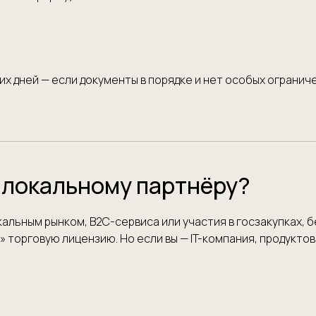
их дней — если документы в порядке и нет особых огранич
 локальному партнёру?
альным рынком, B2C-сервиса или участия в госзакупках, бе
 торговую лицензию. Но если вы — IT-компания, продуктов