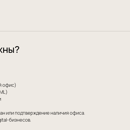
ужны?
й офис)
AML)
и
лан или подтверждение наличия офиса.
ital-бизнесов.