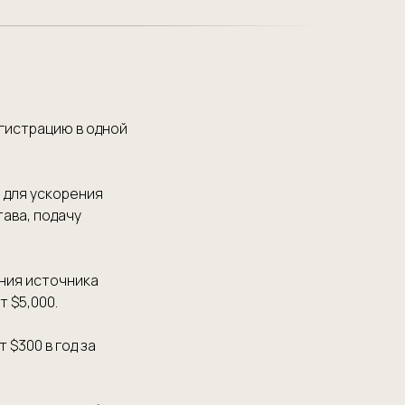
егистрацию в одной
 для ускорения
ава, подачу
ния источника
 $5,000.
$300 в год за