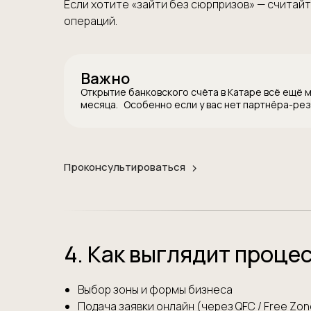
Если хотите «зайти без сюрпризов» — считайте
операций.
Важно
Открытие банковского счёта в Катаре всё ещё 
месяца. Особенно если у вас нет партнёра-рез
Проконсультироваться
4. Как выглядит проце
Выбор зоны и формы бизнеса
Подача заявки онлайн (через QFC / Free Zo