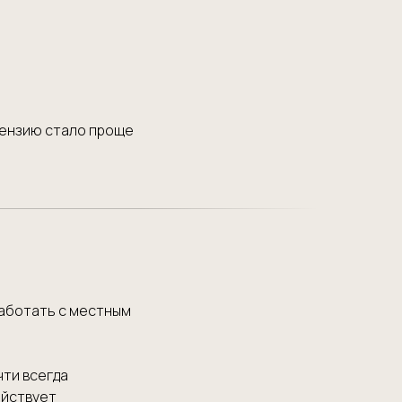
ицензию стало проще
работать с местным
чти всегда
ействует