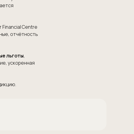
тается
 Financial Centre
тные, отчётность
ые льготы
,
ние, ускоренная
дикцию.