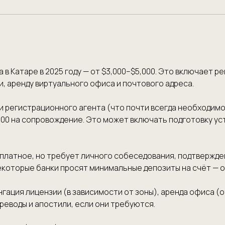
 Катаре в 2025 году — от $3,000–$5,000. Это включает р
и, аренду виртуального офиса и почтового адреса.
и регистрационного агента (что почти всегда необходимо
00 на сопровождение. Это может включать подготовку уст
платное, но требует личного собеседования, подтвержде
Некоторые банки просят минимальные депозиты на счёт — от
ция лицензии (в зависимости от зоны), аренда офиса (от 
реводы и апостили, если они требуются.