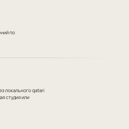
ений по
з локального qatari
ая студия или