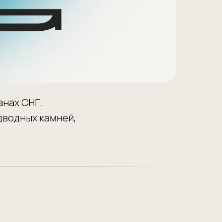
анах СНГ.
одводных камней,