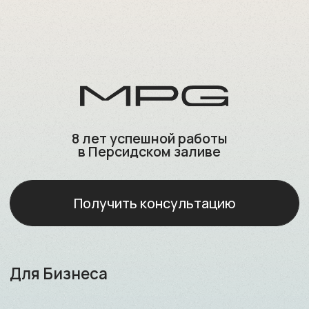
8 лет успешной работы
в Персидском заливе
Получить консультацию
Для Бизнеса
Катар
Регистрация компаний
Открытие корпоративных счётов
Юридическое сопровождение
бизнеса
Бухгалтерское сопровождение и аудит
Операционная и административная поддержка
Подготовка ВЭД-контрактов и legal opinion
Сопровождение сделок M&A
Консультирование по выходу на рынок