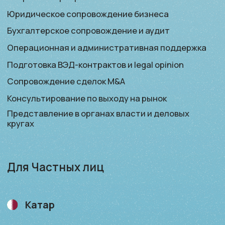
Финансовое сопровождение
Подбор актива для приобретения или продажи
Консультирование по инвестициям
ОАЭ
Открытие личных счётов и private banking
Финансовое сопровождение
Подбор актива для приобретения или продажи
Консультирование по инвестициям
Оман
Открытие личных счётов и private banking
Финансовое сопровождение
Подбор актива для приобретения или продажи
Консультирование