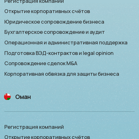
Для Частных лиц
Катар
Открытие личных счётов и private banking
Финансовое сопровождение
Подбор актива для приобретения или продажи
Сопровождение в приобретении
недвижимости для Золотой визы
Получение резидентского статуса
Наследственное и налоговое планирование
Консультирование по инвестициям
Саудовская Аравия
Открытие личных счётов и private banking