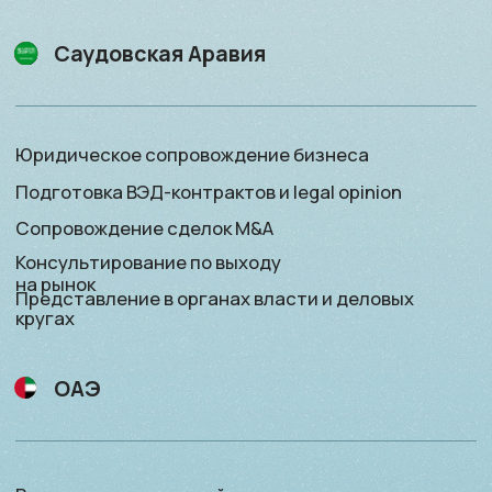
Бухгалтерское сопровождение и аудит
Операционная и административная поддержка
Подготовка ВЭД-контрактов и legal opinion
Сопровождение сделок M&A
Корпоративная обвязка для защиты бизнеса
Оман
Регистрация компаний
Открытие корпоративных счётов
Юридическое сопровождение бизнеса
Бухгалтерское сопровождение и аудит
Операционная и административная поддержка
Подготовка ВЭД-контрактов и legal opinion
Сопровождение сделок M&A
Консультирование по выходу на рынок
Представление в органах власти и деловых
кругах